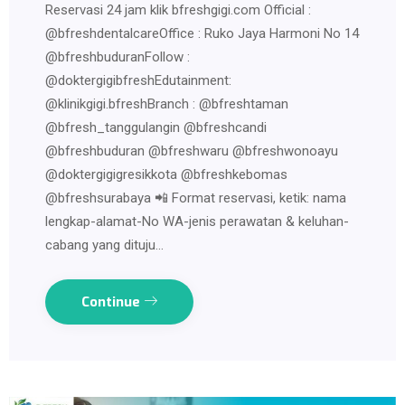
Reservasi 24 jam klik bfreshgigi.com Official :
@bfreshdentalcareOffice : Ruko Jaya Harmoni No 14
@bfreshbuduranFollow :
@doktergigibfreshEdutainment:
@klinikgigi.bfreshBranch : @bfreshtaman
@bfresh_tanggulangin @bfreshcandi
@bfreshbuduran @bfreshwaru @bfreshwonoayu
@doktergigigresikkota @bfreshkebomas
@bfreshsurabaya 📲 Format reservasi, ketik: nama
lengkap-alamat-No WA-jenis perawatan & keluhan-
cabang yang dituju…
Continue