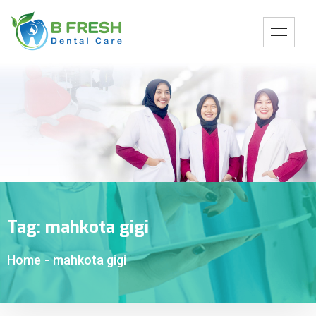
Tag:
mahkota gigi
Home
-
mahkota gigi