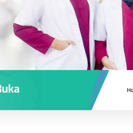
Buka
H