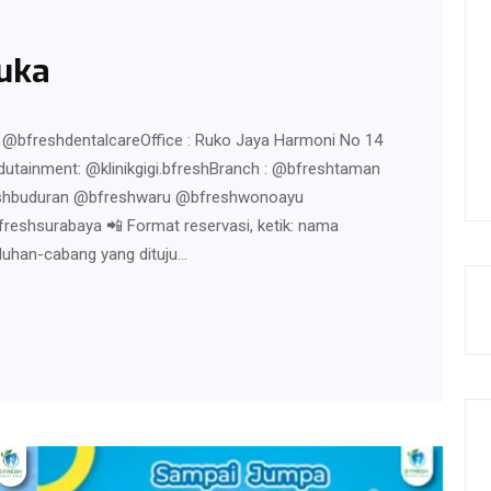
uka
l : @bfreshdentalcareOffice : Ruko Jaya Harmoni No 14
utainment: @klinikgigi.bfreshBranch : @bfreshtaman
eshbuduran @bfreshwaru @bfreshwonoayu
eshsurabaya 📲 Format reservasi, ketik: nama
luhan-cabang yang dituju…