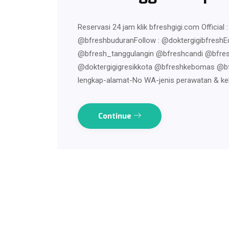
Reservasi 24 jam klik bfreshgigi.com Officia
@bfreshbuduranFollow : @doktergigibfreshEd
@bfresh_tanggulangin @bfreshcandi @bfr
@doktergigigresikkota @bfreshkebomas @bfr
lengkap-alamat-No WA-jenis perawatan & ke
Continue