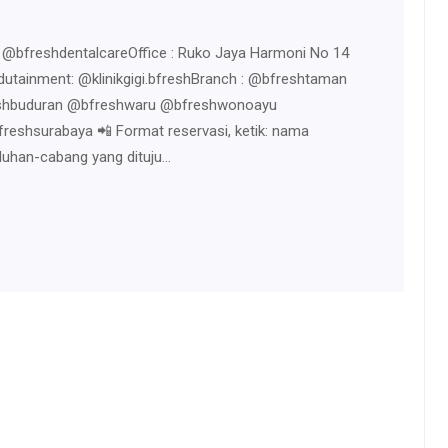
l : @bfreshdentalcareOffice : Ruko Jaya Harmoni No 14
utainment: @klinikgigi.bfreshBranch : @bfreshtaman
eshbuduran @bfreshwaru @bfreshwonoayu
eshsurabaya 📲 Format reservasi, ketik: nama
luhan-cabang yang dituju…