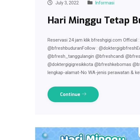
July 3, 2022
Informasi
Hari Minggu Tetap B
Reservasi 24 jam klik bfreshgigi.com Officia
@bfreshbuduranFollow : @doktergigibfreshEd
@bfresh_tanggulangin @bfreshcandi @bfr
@doktergigigresikkota @bfreshkebomas @bfr
lengkap-alamat-No WA-jenis perawatan & ke
Continue