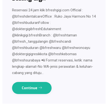
Reservasi 24 jam klik bfreshgigi.com Official :
@bfreshdentalcareOffice : Ruko Jaya Harmoni No 14
@bfreshbuduranFollow :
@doktergigibfreshEdutainment:
@klinikgigi.bfreshBranch : @bfreshtaman
@bfresh_tanggulangin @bfreshcandi
@bfreshbuduran @bfreshwaru @bfreshwonoayu
@doktergigigresikkota @bfreshkebomas
@bfreshsurabaya 📲 Format reservasi, ketik: nama
lengkap-alamat-No WA-jenis perawatan & keluhan-
cabang yang dituju…
Continue