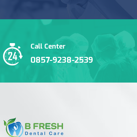
Call Center
0857-9238-2539