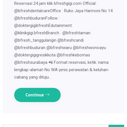
Reservasi 24 jam klik bfreshgigi.com Official :
@bfreshdentalcareOffice : Ruko Jaya Harmoni No 14
@bfreshbuduranFollow :
@doktergigibfreshEdutainment:
@klinikgigi.bfreshBranch : @bfreshtaman
@bfresh_tanggulangin @bfreshcandi
@bfreshbuduran @bfreshwaru @bfreshwonoayu
@doktergigigresikkota @bfreshkebomas
@bfreshsurabaya 📲 Format reservasi, ketik: nama
lengkap-alamat-No WA-jenis perawatan & keluhan-
cabang yang dituju…
Continue