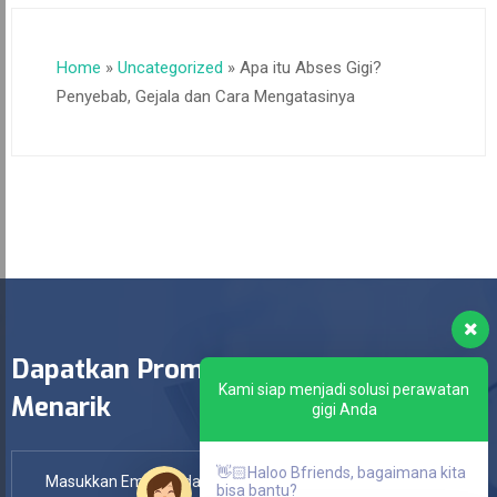
Home
»
Uncategorized
»
Apa itu Abses Gigi?
Penyebab, Gejala dan Cara Mengatasinya
Dapatkan Promo
Kami siap menjadi solusi perawatan
Menarik
gigi Anda
👋🏻Haloo Bfriends, bagaimana kita
bisa bantu?