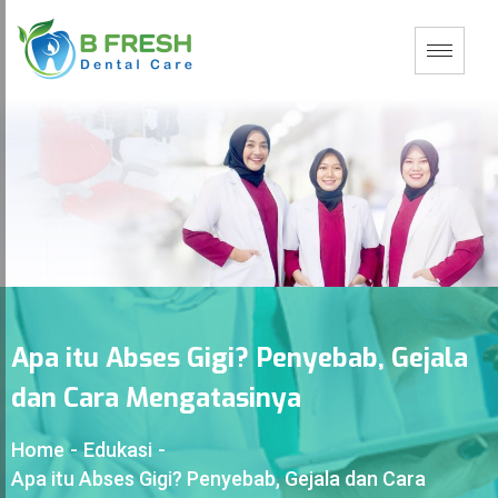
Apa itu Abses Gigi? Penyebab, Gejala
dan Cara Mengatasinya
Home
-
Edukasi
-
Apa itu Abses Gigi? Penyebab, Gejala dan Cara