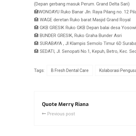
(Depan gerbang masuk Perum. Grand Delta Sari)
🏥WONOAYU Ruko Banar Jln. Raya Pilang no. 12 Pila
🏥 WAGE deretan Ruko barat Masjid Grand Royal
🏥 GKB GRESIK Ruko GKB Depan balai desa Yosow
🏥 BUNDER GRESIK, Ruko Graha Bunder Asri
🏥 SURABAYA , Jl Klampis Semolo Timur 6D Surab
🏥 SEDATI, Jl. Senopati No.1, Kepuh, Betro, Kec. Sed
Tags:
B Fresh Dental Care
Kolaborasi Pengus
Quote Merry Riana
Previous post