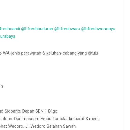
reshcandi
@bfreshbuduran
@bfreshwaru
@bfreshwonoayu
urabaya
No WA-jenis perawatan & keluhan-cabang yang dituju
00
o Sidoarjo. Depan SDN 1 Bligo
atrian. Dari museum Empu Tantular ke barat 3 menit
 Sehat Wedoro. Jl. Wedoro Belahan Sawah