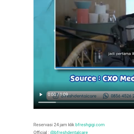
Reservasi 24 jam klik
bfreshgigi.com
Official :
@bfreshdentalcare