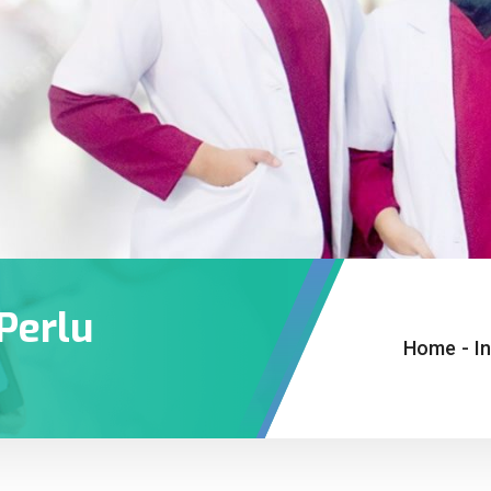
Perlu
Home
-
I