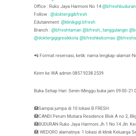
Office : Ruko Jaya Harmoni No 14
@bfreshbuduran
Follow :
@doktergigibfresh
Edutainment:
@klinikgigi.bfresh
Branch :
@bfreshtaman
@bfresh_tanggulangin
@bf
@doktergigigresikkota
@bfreshkebomas
@bfreshs
📲 Format reservasi, ketik: nama lengkap-alamat-
Kirim ke WA admin 0857.9238.2539
Buka Setiap Hari: Senin-Minggu buka jam 09.00-21.
🏥Sampai jumpa di 10 lokasi B FRESH:
🏥CANDI Perum Mutiara Residence Blok A no 2, Blig
🏥BUDURAN Ruko Jaya Harmoni Jh 1 No.14 Jln. Kes
🏥 WEDORO alamatnya: 1 lokasi di klinik Keluarga