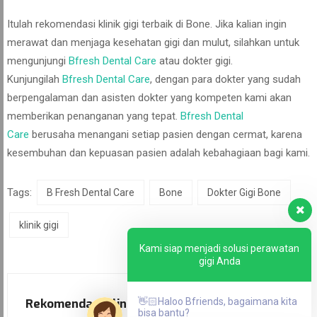
Itulah rekomendasi klinik gigi terbaik di Bone. Jika kalian ingin
merawat dan menjaga kesehatan gigi dan mulut, silahkan untuk
mengunjungi
Bfresh Dental Care
atau dokter gigi.
Kunjungilah
Bfresh Dental Care
, dengan para dokter yang sudah
berpengalaman dan asisten dokter yang kompeten kami akan
memberikan penanganan yang tepat.
Bfresh Dental
Care
berusaha menangani setiap pasien dengan cermat, karena
kesembuhan dan kepuasan pasien adalah kebahagiaan bagi kami.
Tags:
B Fresh Dental Care
Bone
Dokter Gigi Bone
klinik gigi
Kami siap menjadi solusi perawatan
gigi Anda
👋🏻Haloo Bfriends, bagaimana kita
Rekomendasi Klinik Gigi Terbaik di
bisa bantu?