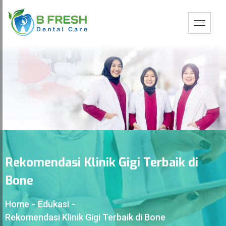
Rekomendasi Klinik Gigi Terbaik di
Bone
Home
-
Edukasi
-
Rekomendasi Klinik Gigi Terbaik di Bone