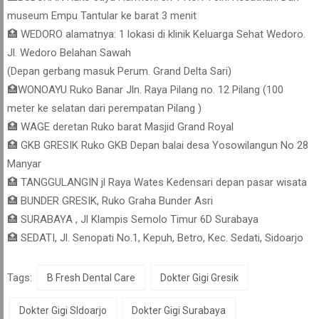
museum Empu Tantular ke barat 3 menit
🏥 WEDORO alamatnya: 1 lokasi di klinik Keluarga Sehat Wedoro.
Jl. Wedoro Belahan Sawah
(Depan gerbang masuk Perum. Grand Delta Sari)
🏥WONOAYU Ruko Banar Jln. Raya Pilang no. 12 Pilang (100
meter ke selatan dari perempatan Pilang )
🏥 WAGE deretan Ruko barat Masjid Grand Royal
🏥 GKB GRESIK Ruko GKB Depan balai desa Yosowilangun No 28
Manyar
🏥 TANGGULANGIN jl Raya Wates Kedensari depan pasar wisata
🏥 BUNDER GRESIK, Ruko Graha Bunder Asri
🏥 SURABAYA , Jl Klampis Semolo Timur 6D Surabaya
🏥 SEDATI, Jl. Senopati No.1, Kepuh, Betro, Kec. Sedati, Sidoarjo
Tags:
B Fresh Dental Care
Dokter Gigi Gresik
Dokter Gigi SIdoarjo
Dokter Gigi Surabaya