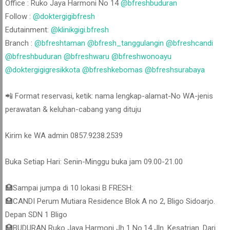
Office : Ruko Jaya Harmoni No 14
@bfreshbuduran
Follow :
@doktergigibfresh
Edutainment:
@klinikgigi.bfresh
Branch :
@bfreshtaman
@bfresh_tanggulangin
@bfreshcandi
@bfreshbuduran
@bfreshwaru
@bfreshwonoayu
@doktergigigresikkota
@bfreshkebomas
@bfreshsurabaya
📲 Format reservasi, ketik: nama lengkap-alamat-No WA-jenis
perawatan & keluhan-cabang yang dituju
Kirim ke WA admin 0857.9238.2539
Buka Setiap Hari: Senin-Minggu buka jam 09.00-21.00
🏥Sampai jumpa di 10 lokasi B FRESH:
🏥CANDI Perum Mutiara Residence Blok A no 2, Bligo Sidoarjo.
Depan SDN 1 Bligo
🏥BUDURAN Ruko Jaya Harmoni Jh 1 No.14 Jln. Kesatrian. Dari